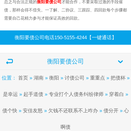
总之与合法正规的
衡阳要债公司
才能合作，不要采取过激的手段催
债，那样会得不偿失。一了解、二协议、三跟踪、四回款每个步骤都
需要自己花精力参与才能保证高效的回款。
衡阳要债公司电话150-5155-4244【一键通话】
衡阳要债公司
位置：
首页
»
湖南
»
衡阳
»
讨债公司
»
重重点
»
把债杯
»
是幸运
»
起手道债
»
专业打个人债务纠纷律师
»
穿着白
»
债个快
»
安佳友怒
»
欠钱不还联系不上咋办
»
债分开
»
心
啊债