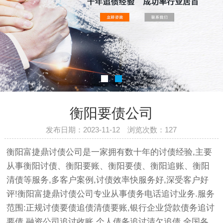
衡阳要债公司
发布日期：2023-11-12 浏览次数：
127
衡阳富捷鼎
讨债公司
是一家拥有数十年的
讨债
经验,主要
从事衡阳讨债、衡阳要账、衡阳要债、衡阳追账、衡阳
清债等服务,多客户案例,讨债效率快服务好,深受客户好
评!衡阳富捷鼎讨债公司专业从事债务电话追讨业务.服务
范围:正规讨债要债追债清债要账,银行企业贷款债务追讨
要债,融资公司追讨收账,个人债务追讨清欠追债,全国各