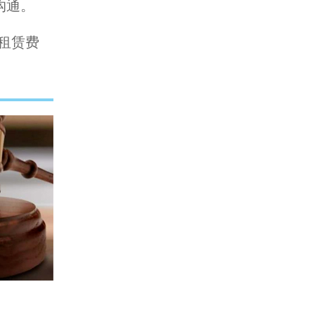
沟通。
租赁费