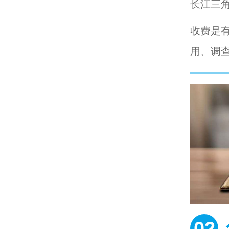
长江三
收费是
用、调
02