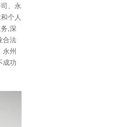
公司
、
永
业和个人
务,深
业合法
、永州
不成功