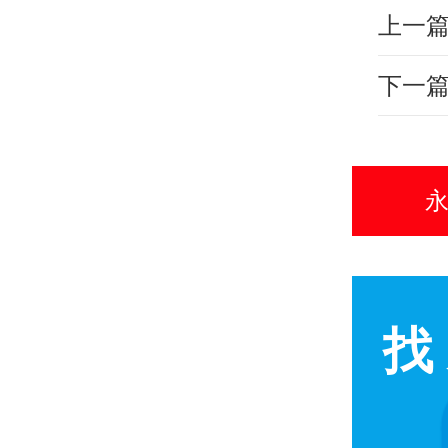
上一
下一
永
找