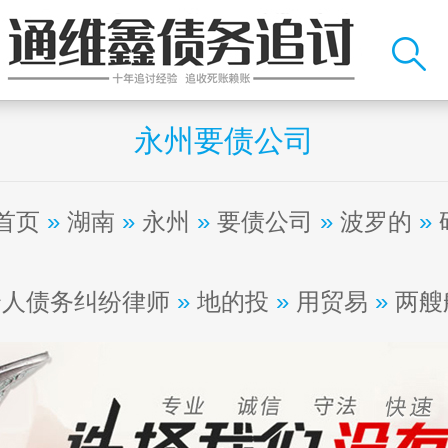
永州要债公司
首页
»
湖南
»
永州
»
要债公司
»
波罗的
»
个人债务纠纷律师
»
地的投
»
用贸易
»
两艘